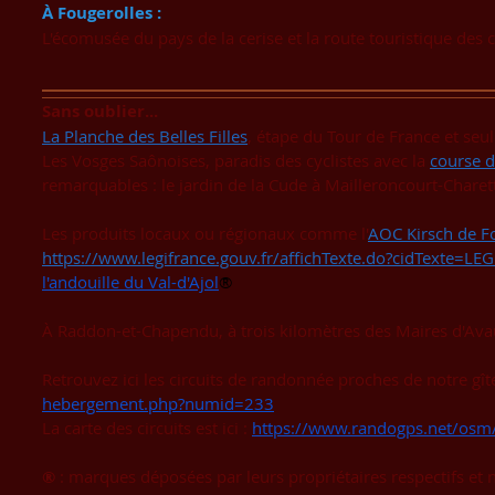
À Fougerolles :
L'écomusée du pays de la cerise et la route touristique des c
Sans oublier...
La Planche des Belles Filles
, étape du Tour de France et seu
Les Vosges Saônoises, paradis des cyclistes avec la
course d
remarquables : le jardin de la Cude à Mailleroncourt-Charett
Les produits locaux ou régionaux comme l'
AOC Kirsch de F
https://www.legifrance.gouv.fr/affichTexte.do?cidTexte=
l'andouille du Val-d'Ajol
®
À Raddon-et-Chapendu, à trois kilomètres des Maires d'Avau
Retrouvez ici les circuits de randonnée proches de notre gît
hebergement.php?numid=233
La carte des circuits est ici :
https://www.randogps.net/os
®
: marques déposées par leurs propriétaires respectifs et n'