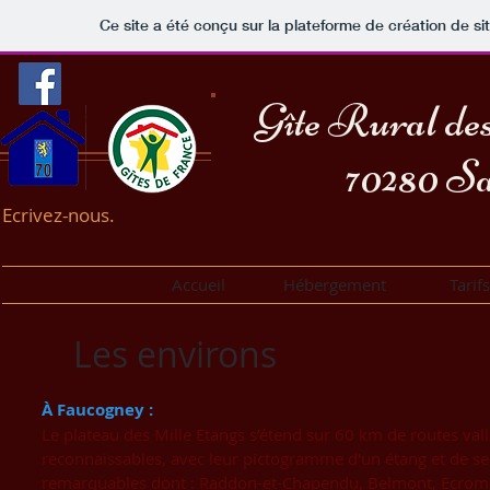
Ce site a été conçu sur la plateforme de création de si
Gîte Rural d
70280 S
Ecrivez-nous.
Accueil
Hébergement
Tarifs
Les environs
À Faucogney :
Le plateau des Mille Etangs s’étend sur 60 km de routes va
reconnaissables, avec leur pictogramme d'un étang et de se
remarquables dont : Raddon-et-Chapendu, Belmont, Ecromag